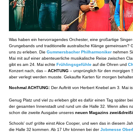
Was haben ein hervorragendes Orchester, eine großartige Singer-S
Grungebands und traditionelle australische Klänge gemeinsam? G
uns zu erleben. Die
Gummersbacher Philharmoniker
nehmen Sie
Mai mit auf einer abenteuerliche musikalische Reise zwischen Cla
gibt es am 24. Mai echte
Frühlingsgefühle
auf die Ohren und
Ch
Konzert nach, das –
ACHTUNG
– ursprünglich für den morgigen S
aber verlegt werden musste. Gekaufte Karten für morgen behalten 
Nochmal ACHTUNG:
Der Auftritt von Herbert Knebel am 3. Mai i
Genug Platz und viel zu erleben gibt es dafür einen Tag später b
der gesamten Innenstadt und rund um die Halle 32. Wenn alles na
schon die zweite Ausgabe unseres
neuen Magazins zwei&dreiß
Schools' out! grölte einst Alice Cooper, und wen das in diesem Jahr 
die Halle 32 kommen. Ab 17 Uhr können bei der
Jobmesse Ober