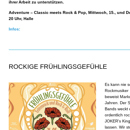
ihrer Arbeit zu unterstützen.
Adventure – Classic meets Rock & Pop, Mittwoch, 15., und Do
20 Uhr, Halle
Infos:
ROCKIGE FRÜHLINGSGEFÜHLE
Es kann nie s
Rockmusiker K
beweist Marku
Jahren. Der 
Bands weckt d
ordentlich r
JOKER's King
lassen. Wir s