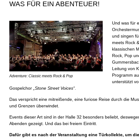
WAS FÜR EIN ABENTEUER!
Und was für 
Orchestermus
und singen fü
meets Rock &
klassischen 
Rock, Pop un
Gummersbache
Leitung von 
Programm auc
Adventure: Classic meets Rock & Pop
unterstützt 
Gospelchor
„Stone Street Voices“
.
Das verspricht eine mitreißende, eine furiose Reise durch die Mus
und Grenzen überwindet.
Events dieser Art sind in der Halle 32 besonders beliebt, deswege
Abenden gezeigt. Und das bei freiem Eintritt.
Dafür gibt es nach der Veranstaltung eine Türkollekte, um di