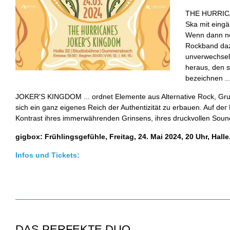
THE HURRICAN
Ska mit eing
Wenn dann noc
Rockband daz
unverwechsel
heraus, den s
bezeichnen ..
JOKER'S KINGDOM ... ordnet Elemente aus Alternative Rock, Gr
sich ein ganz eigenes Reich der Authentizität zu erbauen. Auf de
Kontrast ihres immerwährenden Grinsens, ihres druckvollen Soun
gigbox: Frühlingsgefühle, Freitag, 24. Mai 2024, 20 Uhr, Halle
Infos und Tickets:
DAS PERFEKTE DUO