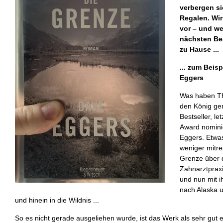
verbergen si
Regalen. Wir
vor – und we
nächsten Be
zu Hause ...
... zum Beis
Eggers
Was haben Th
den König g
Bestseller, le
Award nomini
Eggers. Etwas
weniger mitre
Grenze über d
Zahnarztprax
und nun mit 
nach Alaska 
und hinein in die Wildnis ...
So es nicht gerade ausgeliehen wurde, ist das Werk als sehr gut 