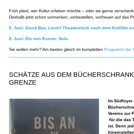
Früh plant, wer Kultur erleben möchte – oder sie gerne verschen
Deshalb jetzt schon vormerken, vorbestellen, vorfreuen auf das 
5. Juni: Good Bye, Lenin! Theaterstück nach dem Kultfilm 
8. Juni: Elo von Knorre: Solo.
Sie wollen mehr? Am besten gleich im kompletten
Programm der H
SCHÄTZE AUS DEM BÜCHERSCHRANK: 
GRENZE
Im Südfoyer 
Bücherschra
Vereins zur 
für die das 
ist.
Denn jed
hineinstelle