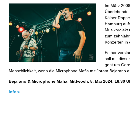
Im März 2008 
Überlebende 
Kölner Rappe
Hamburg aufei
Musikprojekt 
zum zehnjähr
Konzerten in
Esther versta
soll mit dies
geht um Gerech
Menschlichkeit, wenn die Microphone Mafia mit Joram Bejarano au
Bejarano & Microphone Mafia, Mittwoch, 8. Mai 2024, 18.30 Uhr
Infos: