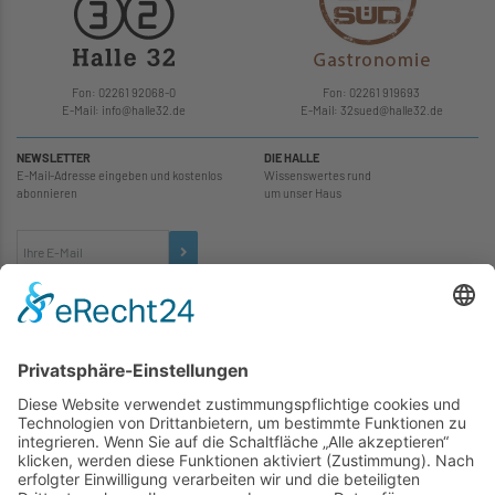
Fon: 02261 92068-0
Fon: 02261 919693
E-Mail: info
@
halle32.de
E-Mail: 32sued
@
halle32.de
NEWSLETTER
DIE HALLE
E-Mail-Adresse eingeben und kostenlos
Wissenswertes rund
abonnieren
um unser Haus
TICKETS
... zu unseren Veranstaltungen:
SOCIAL MEDIA
Besuchen Sie uns auch hier: