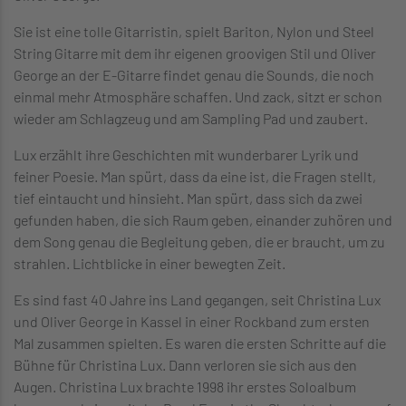
Sie ist eine tolle Gitarristin, spielt Bariton, Nylon und Steel
String Gitarre mit dem ihr eigenen groovigen Stil und Oliver
George an der E-Gitarre findet genau die Sounds, die noch
einmal mehr Atmosphäre schaffen. Und zack, sitzt er schon
wieder am Schlagzeug und am Sampling Pad und zaubert.
Lux erzählt ihre Geschichten mit wunderbarer Lyrik und
feiner Poesie. Man spürt, dass da eine ist, die Fragen stellt,
tief eintaucht und hinsieht. Man spürt, dass sich da zwei
gefunden haben, die sich Raum geben, einander zuhören und
dem Song genau die Begleitung geben, die er braucht, um zu
strahlen. Lichtblicke in einer bewegten Zeit.
Es sind fast 40 Jahre ins Land gegangen, seit Christina Lux
und Oliver George in Kassel in einer Rockband zum ersten
Mal zusammen spielten. Es waren die ersten Schritte auf die
Bühne für Christina Lux. Dann verloren sie sich aus den
Augen. Christina Lux brachte 1998 ihr erstes Soloalbum