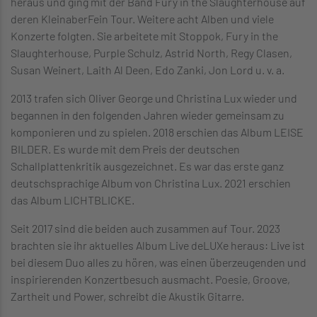
heraus und ging mit der Band Fury in the Slaughterhouse auf
deren KleinaberFein Tour. Weitere acht Alben und viele
Konzerte folgten. Sie arbeitete mit Stoppok, Fury in the
Slaughterhouse, Purple Schulz, Astrid North, Regy Clasen,
Susan Weinert, Laith Al Deen, Edo Zanki, Jon Lord u. v. a.
2013 trafen sich Oliver George und Christina Lux wieder und
begannen in den folgenden Jahren wieder gemeinsam zu
komponieren und zu spielen. 2018 erschien das Album LEISE
BILDER. Es wurde mit dem Preis der deutschen
Schallplattenkritik ausgezeichnet. Es war das erste ganz
deutschsprachige Album von Christina Lux. 2021 erschien
das Album LICHTBLICKE.
Seit 2017 sind die beiden auch zusammen auf Tour. 2023
brachten sie ihr aktuelles Album Live deLUXe heraus: Live ist
bei diesem Duo alles zu hören, was einen überzeugenden und
inspirierenden Konzertbesuch ausmacht. Poesie, Groove,
Zartheit und Power, schreibt die Akustik Gitarre.