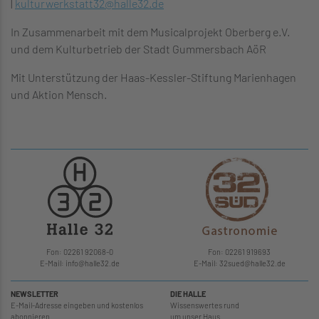
|
kulturwerkstatt32
@
halle32.de
In Zusammenarbeit mit dem Musicalprojekt Oberberg e.V.
und dem Kulturbetrieb der Stadt Gummersbach AöR
Mit Unterstützung der Haas-Kessler-Stiftung Marienhagen
und Aktion Mensch.
Fon: 02261 92068-0
Fon: 02261 919693
E-Mail: info
@
halle32.de
E-Mail: 32sued
@
halle32.de
NEWSLETTER
DIE HALLE
E-Mail-Adresse eingeben und kostenlos
Wissenswertes rund
abonnieren
um unser Haus