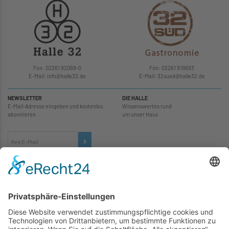
Fon: 02261 92068-0
Fon: 02261 919693
E-Mail: info
@
halle32.de
E-Mail: 32sued
@
halle32.de
NEWSLETTER
DIE HALLE
E-Mail-Adresse eingeben und kostenlos
Wissenswertes rund
abonnieren
um unser Haus
TICKETS
... zu unseren Veranstaltungen: