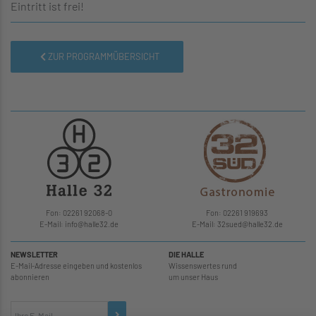
Eintritt ist frei!
ZUR PROGRAMMÜBERSICHT
Fon: 02261 92068-0
Fon: 02261 919693
E-Mail: info
@
halle32.de
E-Mail: 32sued
@
halle32.de
NEWSLETTER
DIE HALLE
E-Mail-Adresse eingeben und kostenlos
Wissenswertes rund
abonnieren
um unser Haus