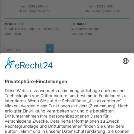
Fon: 02261 92068-0
Fon: 02261 919693
E-Mail: info
@
halle32.de
E-Mail: 32sued
@
halle32.de
NEWSLETTER
DIE HALLE
E-Mail-Adresse eingeben und kostenlos
Wissenswertes rund
abonnieren
um unser Haus
TICKETS
... zu unseren Veranstaltungen:
SOCIAL MEDIA
Besuchen Sie uns auch hier: