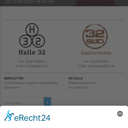
Di | 22.09.2026 | 18:30 Uhr
Fon: 02261 92068-0
Fon: 02261 919693
E-Mail: info
@
halle32.de
E-Mail: 32sued
@
halle32.de
NEWSLETTER
DIE HALLE
E-Mail-Adresse eingeben und kostenlos
Wissenswertes rund
abonnieren
um unser Haus
TICKETS
... zu unseren Veranstaltungen: