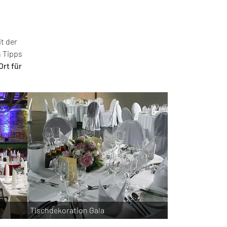
t der
n Tipps
Ort für
Tischdekoration Gala