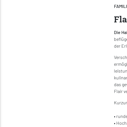
FAMIL
Fla
Die Ha
beflüge
der Er
Versch
ermögl
leistu
kulina
das ge
Flair v
Kurzum
• rund
• Hoch