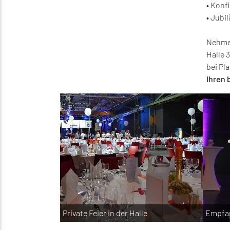
• Konf
• Jubi
Nehmen
Halle 
bei Pl
Ihren 
Private Feier in der Halle
Empfan