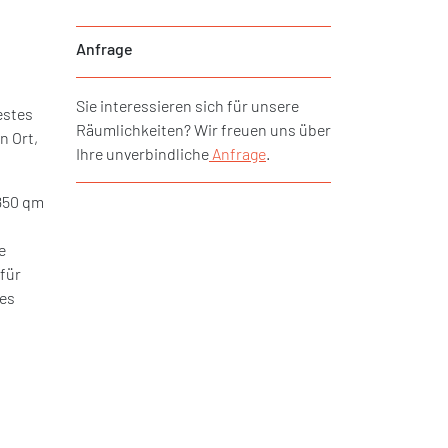
Anfrage
Sie interessieren sich für unsere
estes
Räumlichkeiten? Wir freuen uns über
n Ort,
Ihre unverbindliche
Anfrage
.
 850 qm
e
 für
les