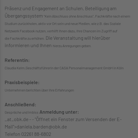
Präsenz und Engagement an Schulen, Beteiligung am
Übergangssystem
"Kein Abschluss ohne Anschluss", Fachkräfte
nach einem
Studium zurückholen, aktiv vor Ort sein und
neue Medien, wie z.B. das Soziale
Netzwerk Facebook
nutzen, verhilft Ihnen dazu, Ihre Chancen im Zugriff auf
Die Veranstaltung will hierüber
die
Fachkräfte zu erhöhen.
informieren und Ihnen
hierzu Anregungen geben.
Referentin:
Claudia Kelm,Geschäftsführerin der CASA Personalmanagement
GmbH in Köln
Praxisbeispiele:
Unternehmen berichten über ihre Erfahrungen
Anschließend:
Anmeldung unter:
Gespräche und Imbiss
_at_
obk.de - - "Öffnet ein Fenster zum Versenden der E-
Mail">daniela.barden
@
obk.de
Telefon 02261 88-6802