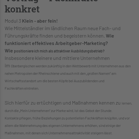
konkret
Modul 3
Klein - aber fein!
Wie Mittelständler im ländlichen Raum neue Fach- und
Führungskräfte finden und begeistern können.
Wie
funktioniert effektives Arbeitgeber-Marketing?
Wie
positioniere ich mich als attraktiver Ausbildungsbetrieb?
Insbesondere kleinere und mittlere Unternehmen
im
Oberbergischen werden zukünftig in den Wettbewerb mit
Unternehmen aus den
nahen Metropolen der Rheinschiene
und auch mit den „großen Namen“ am
Wirtschaftsstandort
um die besten Köpfe bei Auszubildenden und
Fachkräften
eintreten.
Sich hierfür zu ertüchtigen und Maßnahmen kennen zu
lernen,
durch die „Mein Unternehmen“ zur Marke wird, ist
das Gebot der Stunde.
Kontakte pflegen, frühe Beziehungen zu potentiellen Fachkräften
knüpfen, und vor
allem die Wahrnehmung des eigenen
Unternehmens erhöhen, sind einige der
Maßnahmen,
mit denen sich Unternehmensattraktivität steigern lässt.