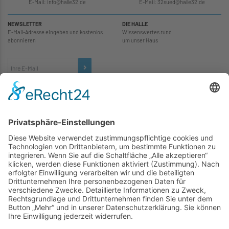
E-Mail: info
@
halle32.de
E-Mail: 32sued
@
halle32.de
NEWSLETTER
DIE HALLE
E-Mail-Adresse eingeben und kostenlos
Wissenswertes rund
abonnieren
um unser Haus
TICKETS
... zu unseren Veranstaltungen:
SOCIAL MEDIA
Besuchen Sie uns auch hier: