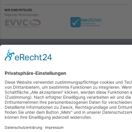
WIR SIND MITGLIED
folgender Vereinigungen
Kulturbetrieb der Stadt Gummersbach AöR – Halle 32
Kontakt
|
Impressum
|
AGB
|
Datenschutz