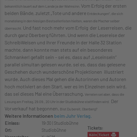
Vom Erfolg der ersten
bekanntlich lauert auf dem Lande ja der Wahnsinn.
beiden Bände, zuletzt „Tote und andere
Entdeckungen“, die sich
monatelang in den hiesigen Bestsellerlisten hielten, waren die Macher selber
Und fast noch mehr vom Erfolg der Leserreisen, die
überrascht.
durch ganz Oberberg führten. Und wenn die Lesereise der
SchreibWeisen und ihrer Freunde in der Halle 32 Station
machte, dann konnte man stets auf ein besonderes
Schmankerl gefaßt sein – sei es, dass auf „Leseinseln“
parallel simultan gelesen wurde, sei es, dass das gelesene
Geschehen durch wunderschöne Projektionen illustriert
wurde. Auch dieses Mal gehen die Autorinnen und Autoren
hoch motiviert an den Start, wer es im Einzelnen sein wird,
das sei dieses Mal eine Überraschung.
Verraten sei aber, dass die
Der
Lesung am Freitag, 29.09., 20 Uhr in der Studiobühne stattfinden wird.
Vorverkauf hat begonnen.
Bist Du bereit, Oberberg?
Weitere Informationen
beim Juhr Verlag.
Einlass:
19:30 | Studiobühne
Tickets:
Ort:
Studiobühne