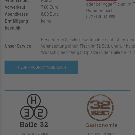
Veranstalter:
KultGM
oder bei AggerTicket im 
Vorverkauf:
7,60 Euro
Gummersbach
Abendkasse:
8,00 Euro
02261 3003-888
Ermäßigung:
keine
bestuhlt
Reservieren Sie als Ticketinhaber spätestens ein
Unser Service:
Veranstaltung einen Tisch im 32 Süd, und wir halt
Wunsch gleichzeitig Sitzplätze in der Halle frei: 0
ZUR PROGRAMMÜBERSICHT
Fon: 02261 92068-0
Fon: 02261 919693