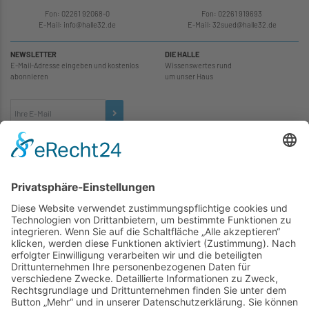
Fon: 02261 92068-0
Fon: 02261 919693
E-Mail: info
@
halle32.de
E-Mail: 32sued
@
halle32.de
NEWSLETTER
DIE HALLE
E-Mail-Adresse eingeben und kostenlos
Wissenswertes rund
abonnieren
um unser Haus
TICKETS
... zu unseren Veranstaltungen:
SOCIAL MEDIA
Besuchen Sie uns auch hier: