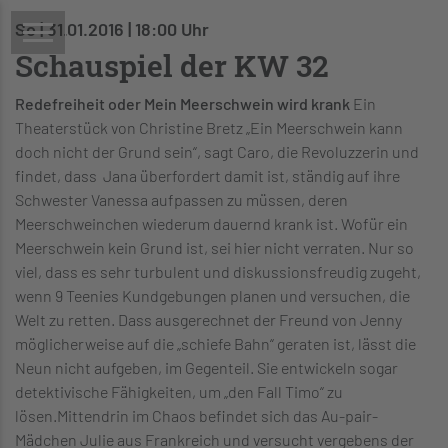
So | 31.01.2016 | 18:00 Uhr
Schauspiel der KW 32
Redefreiheit oder Mein Meerschwein wird krank
Ein
Theaterstück von Christine Bretz „Ein Meerschwein kann
doch nicht der Grund sein“, sagt Caro, die Revoluzzerin und
findet, dass Jana überfordert damit ist, ständig auf ihre
Schwester Vanessa aufpassen zu müssen, deren
Meerschweinchen wiederum dauernd krank ist. Wofür ein
Meerschwein kein Grund ist, sei hier nicht verraten. Nur so
viel, dass es sehr turbulent und diskussionsfreudig zugeht,
wenn 9 Teenies Kundgebungen planen und versuchen, die
Welt zu retten. Dass ausgerechnet der Freund von Jenny
möglicherweise auf die „schiefe Bahn“ geraten ist, lässt die
Neun nicht aufgeben, im Gegenteil. Sie entwickeln sogar
detektivische Fähigkeiten, um „den Fall Timo“ zu
lösen.Mittendrin im Chaos befindet sich das Au-pair-
Mädchen Julie aus Frankreich und versucht vergebens der