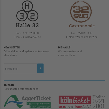
Fon: 02261 92068-0
Fon: 02261 919693
E-Mail: info
@
halle32.de
E-Mail: 32sued
@
halle32.de
NEWSLETTER
DIE HALLE
E-Mail-Adresse eingeben und kostenlos
Wissenswertes rund
abonnieren
um unser Haus
TICKETS
... zu unseren Veranstaltungen: