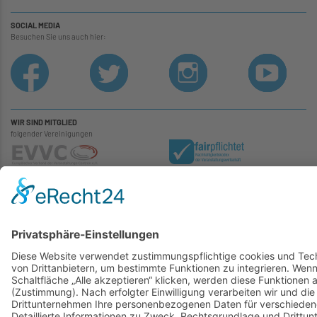
SOCIAL MEDIA
Besuchen Sie uns auch hier:
WIR SIND MITGLIED
folgender Vereinigungen
Kulturbetrieb der Stadt Gummersbach AöR – Halle 32
Kontakt
|
Impressum
|
AGB
|
Datenschutz