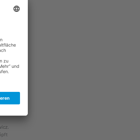
cher
heit,
r, das
lle
icz.
öpft