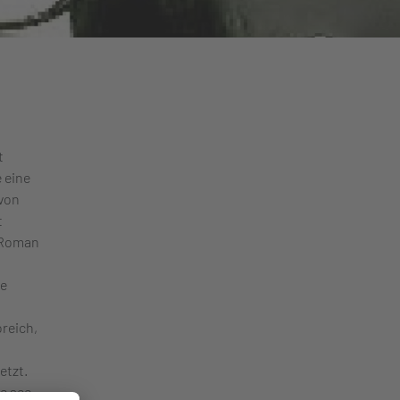
t
e eine
 von
t
r Roman
ne
reich,
etzt.
e see.