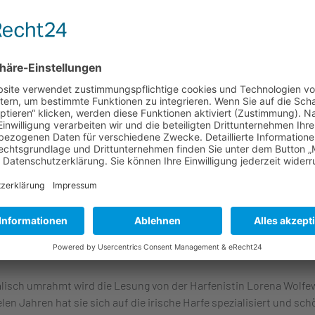
das mich umgibt, das mich kühlt, wärmt, erfrischt, das mich trägt,
lingt, mir leben gibt und mich atmen lässt …“
man wie ein einziges Gedicht. Emotionale Dramatik im Kleid lyris
 Sinnliches wird in Szene gesetzt: Farben, Jahreszeiten und die
ung mit dem Meer. Das Meer als Ort der Bedrohung und Geborgen
eund und Feind gleichermaßen. Das „blaue Wunder" als Lehrmeiste
 ist als alle Kathedralen. Sabine Wallefelds größte Inspirationsque
ich des Schreibens, des Malens, des eigenen Lebens.
Lorena Wolfewicz
lisch umrahmt wird die Lesung von der Harfenistin Lorena Wolfew
elen Jahren hat sie sich auf die irische Harfe spezialisiert und sch