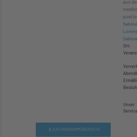
aus de
medite
poetis
Sabine
Loren
Sabine
Ort:
Veranst
Vorver
Abendk
Ermäßi
Bestuh
Unser
Servic
ZUR PROGRAMMÜBERSICHT