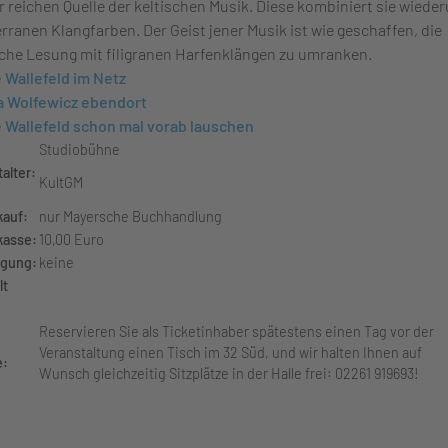
r reichen Quelle der keltischen Musik. Diese kombiniert sie wiede
rranen Klangfarben. Der Geist jener Musik ist wie geschaffen, die
che Lesung mit filigranen Harfenklängen zu umranken.
 Wallefeld im Netz
a Wolfewicz ebendort
 Wallefeld schon mal vorab lauschen
Studiobühne
alter:
KultGM
kauf:
nur Mayersche Buchhandlung
asse:
10,00 Euro
gung:
keine
lt
Reservieren Sie als Ticketinhaber spätestens einen Tag vor der
Veranstaltung einen Tisch im 32 Süd, und wir halten Ihnen auf
e:
Wunsch gleichzeitig Sitzplätze in der Halle frei: 02261 919693!