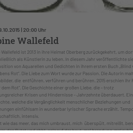
9.10.2015 | 20:00 Uhr
ine Wallefeld
 Wallefeld ist 2013 in ihre Heimat Oberberg zurückgekehrt, um dor
ließlich als Künstlerin zu leben. In diesem Jahr veröffentlichte si
ition von Aquarellen und Gedichten in ihrem ersten Buch „Blind
bens Rot“. Die Liebe zum Wort wurde zur Passion. Die Autorin mal
bilder, die entführen, verführen und berühren. 2015 erschien ih
r dem Rot“. Die Geschichte einer großen Liebe, die – trotz
ngsreicher Krisen und Hindernisse – Jahrzehnte überdauert. Ei
chte, welche die Vergänglichkeit menschlicher Beziehungen und
ungen einfühlsam in wunderbar lyrischer Sprache erzählt. Tempo
chaftlich, intensiv.
st wie das meer, das mich umbraust, mich überspült, mitreißt, ben
er, das flutet und ebbt. salz auf der haut, mal brandung, mal ruhig