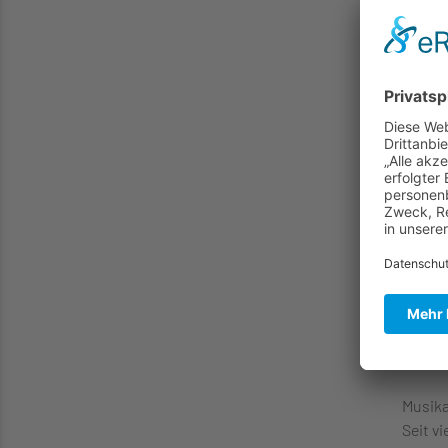
meer, 
versch
Ein Ro
Prosa.
Begegn
als Fr
größer
bezügl
Musika
Seit vi