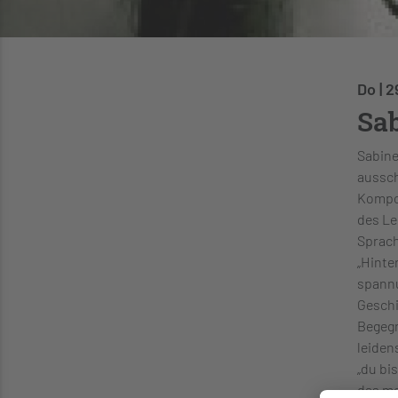
Do | 2
Sab
Sabine
aussch
Kompos
des Le
Sprach
„Hinte
spannu
Geschi
Begegn
leidens
„du bi
das me