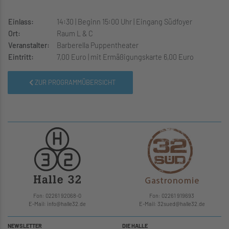
Einlass:
14:30 | Beginn 15:00 Uhr | Eingang Südfoyer
Ort:
Raum L & C
Veranstalter:
Barberella Puppentheater
Eintritt:
7,00 Euro | mit Ermäßigungskarte 6,00 Euro
ZUR PROGRAMMÜBERSICHT
Fon: 02261 92068-0
Fon: 02261 919693
E-Mail: info
@
halle32.de
E-Mail: 32sued
@
halle32.de
NEWSLETTER
DIE HALLE