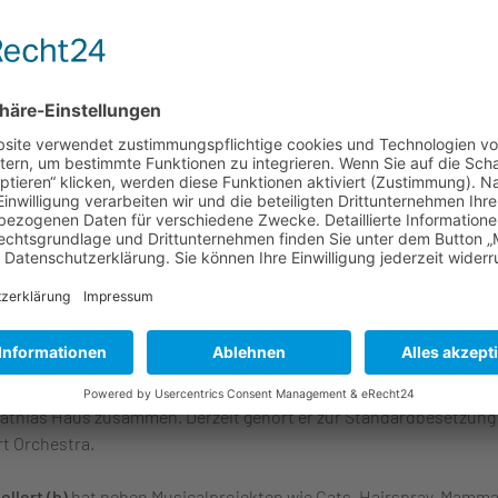
wing Company. Drei Jahre spielte er im LJJO Hessen von Wolfga
bach, Arbeitsphasen u. a. mit Claudio Roditi, Jiggs Whigham, Herb
rsten Gorzel.
abry (g)
erhielt Unterricht u. a. bei Michael Sagmeister und nahm 
ops mit Gitarristen wie Kurt Rosenwinkel und Gilad Hekselman te
 in Bands mit Schwerpunkt auf eigenen Kompositionen ebenso wie
nd-Projekten, z. B. an der Seite von Bernt Laukamp oder Frank
heim. Darüber hinaus ist er fester Bestandteil der Band Frances
 & Friends, in der er auch Bass spielt.
Galati (dr)
hat in diversen Besetzungen aus Rock, Pop, Funk, Fusi
 Jazz und vor allem in Big Bands mitgewirkt. Seine Arbeit führte ih
rn wie Georg Ruby, Frank Kirchner, Kenny Wheeler, Silvia Droste,
ia Cruz, Bernt Laukamp, Andy Haderer, Ansgar Striepens (WDR Big
athias Haus zusammen. Derzeit gehört er zur Standardbesetzung
rt Orchestra.
ellert (b)
hat neben Musicalprojekten,wie Cats, Hairspray, Mamma