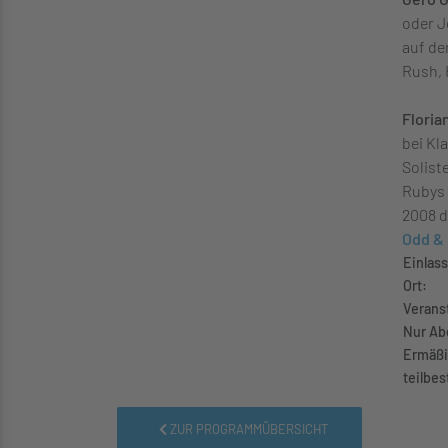
oder J
auf de
Rush, 
Floria
bei Kl
Solist
Rubys 
2008 d
Odd &
Einlass
Ort:
Veranst
Nur Ab
Ermäßi
teilbes
ZUR PROGRAMMÜBERSICHT