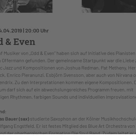
4.04.2019 | 20:00 Uhr
d & Even
nf Musiker von „Odd & Even” haben sich auf Initiative des Pianisten
n Offermann gefunden. Der gemeinsame Startpunkt war die Liebe
ic Jazz und Kompositionen von Joshua Redman, Pat Metheny, Her
k, Enrico Pieranunzi, Esbjörn Svensson, aber auch von Nirvana 
endrix. Zu den Interpretationen kommen eigene Kompositionen. 
um darf sich auf ein abwechslungsreiches Programm freuen, mit
ltigen Rhythmen, farbigen Sounds und individuellen Improvisation
nd:
as Bauer (sax)
studierte Saxophon an der Kölner Musikhochschule,
lfgang Engstfeld. Er ist festes Mitglied des Blue Art Orchestra vo
nd der oberbergischen Formation Die Soul Band. Zudem leitet er d