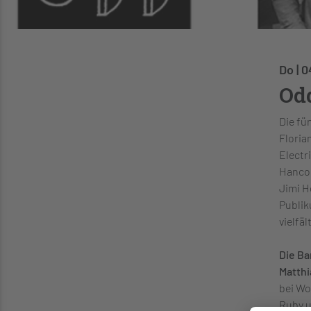
Do | 0
Od
Die fü
Floria
Electr
Hancoc
Jimi H
Publik
vielfä
Die Ba
Matthi
bei Wo
Ruby u