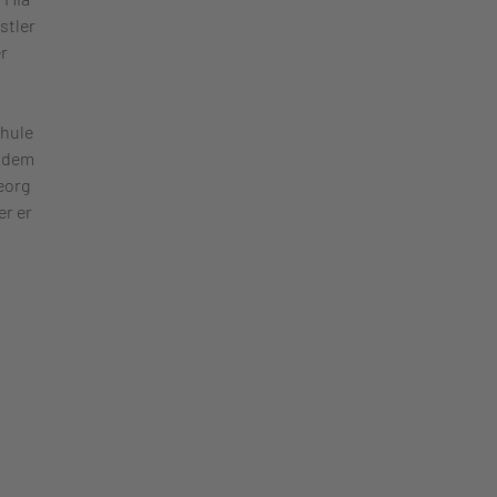
stler
r
chule
t dem
Georg
er er