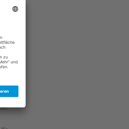
ng
 Geller
an
il. Er
 in
ca
on,
n mit
 Band)
 des
 Mia