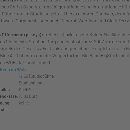
esus Christ Superstar unzählige nationale und internationale Kün
r Bühne und im Studio begleitet. Hierzu gehören Donovan, Jennife
Howard Carpendale oder auch Deborah Woodson und Clark Terry.
n Offermann (p, keys)
studierte Klavier an der Kölner Musikhochs
aus Oldemeyer, Stephan Görg und Paulo Alvarez. 2007 wurde er mi
enpreis des Meer Jazz Festivals ausgezeichnet. Er spielte u. a. in 
Blue Art Ochestra und der Wipperfürther Big Band BigStuff, mit d
en WDR-Jazzpreis erhielt.
 Even im Web
:
19:30 | Studiobühne
Studiobühne
alter:
KultGM
endkasse:
10,00 Euro
gung:
keine
tuhlt