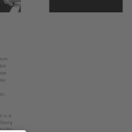
 zum
bie
oder
Das
en.
 u. a.
n Georg
ie Big