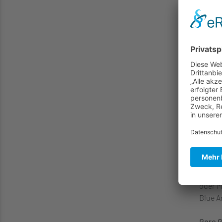
Band S
Diefen
und Ka
Axel F
Worksh
spielt
Big-Ba
Sacken
Simone
Daniel 
Latin,
Musike
Patric
oder M
Blue A
Gero G