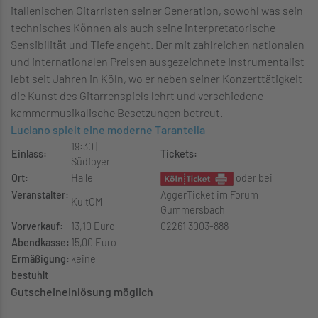
italienischen Gitarristen seiner Generation, sowohl was sein
technisches Können als auch seine interpretatorische
Sensibilität und Tiefe
angeht. Der mit zahlreichen nationalen
und internationalen Preisen ausgezeichnete Instrumentalist
lebt seit Jahren in Köln, wo er neben seiner Konzerttätigkeit
die Kunst des Gitarrenspiels lehrt und verschiedene
kammermusikalische Besetzungen betreut.
Luciano spielt eine moderne Tarantella
19:30 |
Einlass:
Tickets:
Südfoyer
Ort:
Halle
oder bei
Veranstalter:
AggerTicket im Forum
KultGM
Gummersbach
Vorverkauf:
13,10 Euro
02261 3003-888
Abendkasse:
15,00 Euro
Ermäßigung:
keine
bestuhlt
Gutscheineinlösung möglich