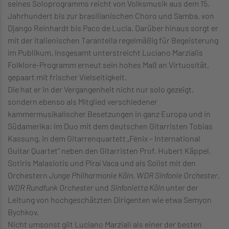
seines Soloprogramms reicht von Volksmusik aus dem 15.
Jahrhundert bis zur brasilianischen Choro und Samba, von
Django Reinhardt bis Paco de Lucia. Darüber hinaus sorgt er
mit der italienischen Tarantella regelmäßig für Begeisterung
im Publikum. Insgesamt unterstreicht Luciano Marzialis
Folklore-Programm erneut sein hohes Maß an Virtuosität,
gepaart mit frischer Vielseitigkeit.
Die hat er in der Vergangenheit nicht nur solo gezeigt,
sondern ebenso als Mitglied verschiedener
kammermusikalischer Besetzungen in ganz Europa und in
Südamerika: im Duo mit dem deutschen Gitarristen Tobias
Kassung, in dem Gitarrenquartett „Fénix – International
Guitar Quartet” neben den Gitarristen Prof. Hubert Käppel,
Sotiris Malasiotis und Piraí Vaca und als Solist mit den
Orchestern
Junge Philharmonie Köln
,
WDR Sinfonie Orchester
,
WDR Rundfunk Orchester
und
Sinfonietta Köln
unter der
Leitung von hochgeschätzten Dirigenten wie etwa
Semyon
Bychkov.
Nicht umsonst gilt Luciano Marziali als einer der besten