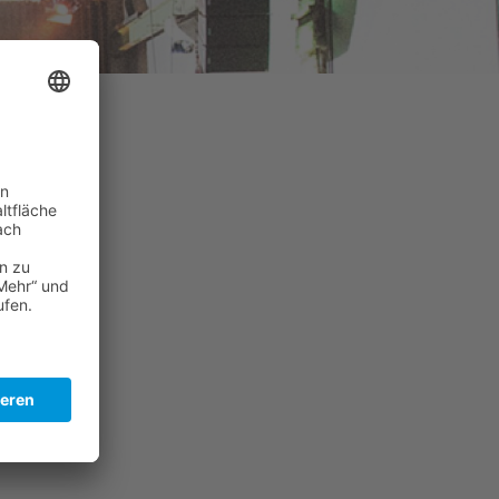
zwei
tet um
hneller
r KfO
 zu
Musik,
ehr.“