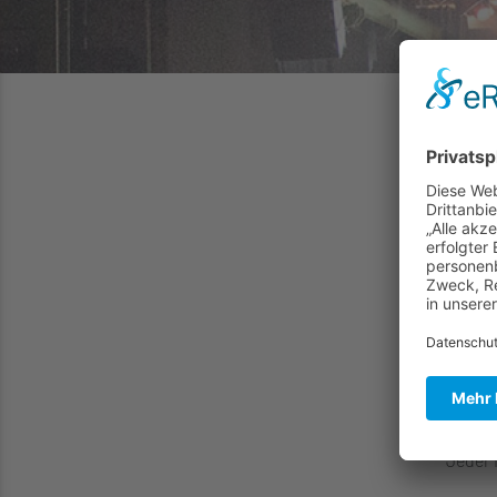
So | 0
Kir
„Gott 
Gottes
10:00 
zu. Pa
für kl
Die Kf
feiern
hilfre
Jeder 