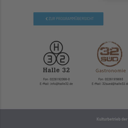
ZUR PROGRAMMÜBERSICHT
Fon: 02261 92068-0
Fon: 02261 919693
E-Mail: info
@
halle32.de
E-Mail: 32sued
@
halle32.d
Kulturbetrieb de