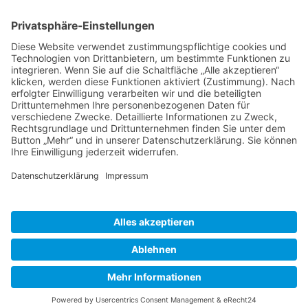
... zu unseren Veranstaltungen:
SOCIAL MEDIA
Besuchen Sie uns auch hier:
WIR SIND MITGLIED
folgender Vereinigungen
Kulturbetrieb der Stadt Gummersbach AöR – Halle 32
Kontakt
|
Impressum
|
AGB
|
Datenschutz