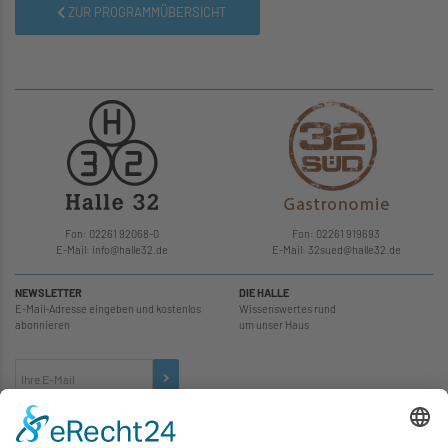
ZUR PROGRAMMÜBERSICHT
Fon: 02261 92068-0
Fon: 02261 919693
E-Mail: info
@
halle32.de
E-Mail: 32sued
@
halle32.de
NEWSLETTER
DIE HALLE
E-Mail-Adresse eingeben und kostenlos
Wissenswertes rund
abonnieren
um unser Haus
TICKETS