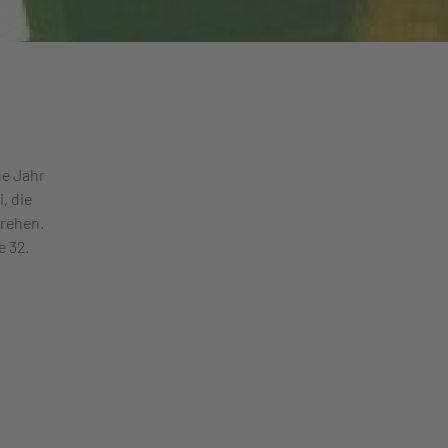
ue Jahr
, die
rehen.
e 32.