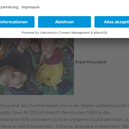
aß sich mit Melancholie verbindet. Die sieben Musiker lassen die E
en krachen und verzieren das alles mit einer Prise Electronica, ode
der Landessprache heißt: „een snuif elektronicagepingel”.
Superthousand
thousand” aus Gummersbach sind in der Region spätestens seit
platz-Open Air 2013 ein Begriff. Sie mischen fröhlich die
iedensten Stile und haben so ihren ureigenen Sound gefunden. O
e Band es selbst beschreibt: „Echoing. Analogue. Independent. W