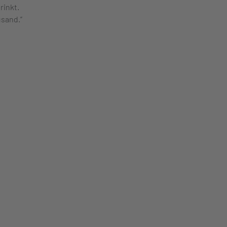
rinkt.
usand.”