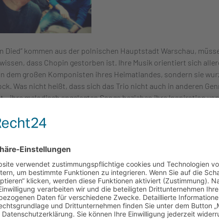
n Died” kommen aus der polnischen Hauptstadt Warschau, müsse
wissen, dass Chopin gestorben ist. Ihre Musik orientiert sich alle
an dem großen Komponisten ihres Heimatlandes, sondern sie wurz
ck. Was nicht heißt, dass sich das Trio nicht auch in anderen Gen
t – ihre melodisch angelegten Songs beziehen ihre Inspiration von
 und dort.
The Herfsts
ntes Etikett haben „The Herfsts” aus Leuven in Belgien für sich
en: Indie-Big Band-Heavy-Pop nennen sie die energievolle Mischu