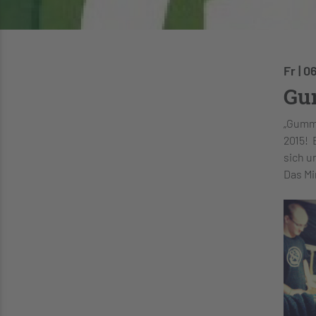
Fr | 0
Gu
„Gumme
2015! 
sich u
Das Mi