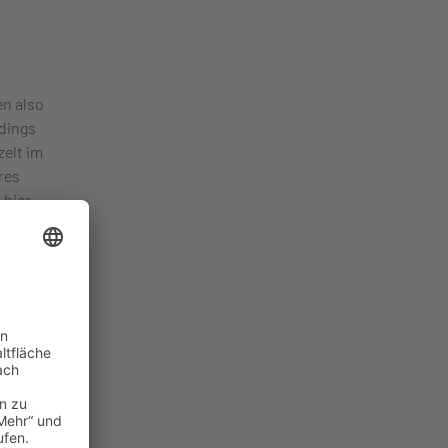
n also
rdings
elt im
res
 hier
ng, bei