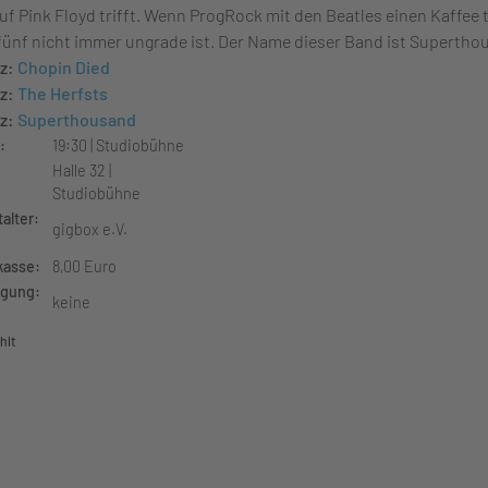
auf Pink Floyd trifft. Wenn ProgRock mit den Beatles einen Kaffee t
ünf nicht immer ungrade ist. Der Name dieser Band ist Supertho
tz:
Chopin Died
tz:
The Herfsts
tz:
Superthousand
:
19:30 | Studiobühne
Halle 32 |
Studiobühne
talter:
gigbox e.V.
asse:
8,00 Euro
gung:
keine
hlt