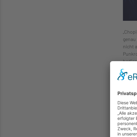
„Chopi
genau 
nicht 
Punkro
bedien
und da
Ein bu
gefund