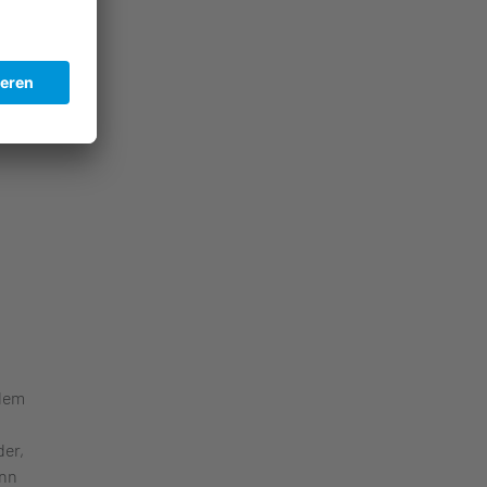
-
r, wie
 dem
der,
enn