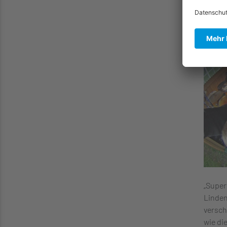
der Sp
Gitarr
es in 
„Super
Linden
versch
wie di