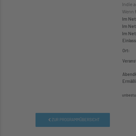
Indie 
Wenn f
Im Ne
Im Ne
Im Ne
Einlass
Ort:
Verans
Abendk
Ermäßi
unb
estu
ZUR PROGRAMMÜBERSICHT