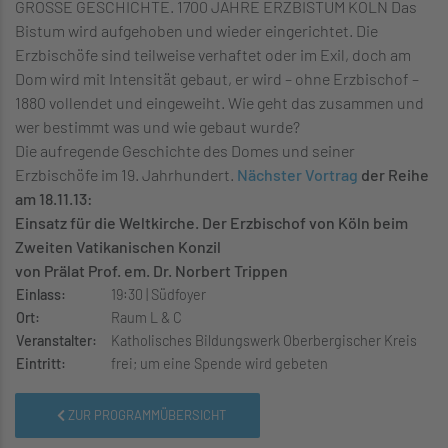
GROSSE GESCHICHTE. 1700 JAHRE ERZBISTUM KÖLN Das
Bistum wird aufgehoben und wieder eingerichtet. Die
Erzbischöfe sind teilweise verhaftet oder im Exil, doch am
Dom wird mit Intensität gebaut, er wird – ohne Erzbischof –
1880 vollendet und eingeweiht. Wie geht das zusammen und
wer bestimmt was und wie gebaut wurde?
Die aufregende Geschichte des Domes und seiner
Erzbischöfe im 19. Jahrhundert.
Nächster Vortrag
der Reihe
am 18.11.13:
Einsatz für die Weltkirche. Der Erzbischof von Köln beim
Zweiten Vatikanischen Konzil
von Prälat Prof. em. Dr. Norbert Trippen
Einlass:
19:30 | Südfoyer
Ort:
Raum L & C
Veranstalter:
Katholisches Bildungswerk Oberbergischer Kreis
Eintritt:
frei; um eine Spende wird gebeten
ZUR PROGRAMMÜBERSICHT