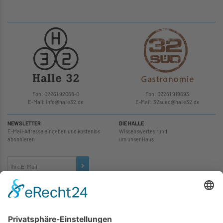
Fon: 02261 92068-0
Fon: 02261 919693
E-Mail: info
@
halle32.de
E-Mail: 32sued
@
halle32.de
NEWSLETTER
DIE HALLE
E-Mail-Adresse eingeben und kostenlos
Wissenswertes rund
abonnieren
um unser Haus
TICKETS
... zu unseren Veranstaltungen: