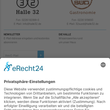
Fon: 02261 92068-0
Fon: 02261 919693
E-Mail: info
@
halle32.de
E-Mail: 32sued
@
halle32.de
NEWSLETTER
DIE HALLE
E-Mail-Adresse eingeben und kostenlos
Wissenswertes rund
abonnieren
um unser Haus
TICKETS
... zu unseren Veranstaltungen:
SOCIAL MEDIA
Besuchen Sie uns auch hier: