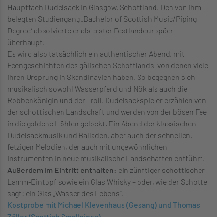
Hauptfach Dudelsack in Glasgow, Schottland. Den von ihm
belegten Studiengang „Bachelor of Scottish Music/Piping
Degree” absolvierte er als erster Festlandeuropäer
überhaupt.
Es wird also tatsächlich ein authentischer Abend, mit
Feengeschichten des gälischen Schottlands, von denen viele
ihren Ursprung in Skandinavien haben. So begegnen sich
musikalisch sowohl Wasserpferd und Nök als auch die
Robbenkönigin und der Troll. Dudelsackspieler erzählen von
der schottischen Landschaft und werden von der bösen Fee
in die goldene Höhlen gelockt. Ein Abend der klassischen
Dudelsackmusik und Balladen, aber auch der schnellen,
fetzigen Melodien, der auch mit ungewöhnlichen
Instrumenten in neue musikalische Landschaften entführt.
Außerdem im Eintritt enthalten:
ein zünftiger schottischer
Lamm-Eintopf sowie ein Glas Whisky – oder, wie der Schotte
sagt: ein Glas „Wasser des Lebens”.
Kostprobe mit Michael Klevenhaus (Gesang) und Thomas
Zöller (Scottish Smallpipes)