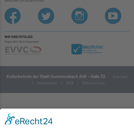
Besuchen Sie uns auch hier:
WIR SIND MITGLIED
folgender Vereinigungen
Kulturbetrieb der Stadt Gummersbach AöR – Halle 32
Kontakt
|
Impressum
|
AGB
|
Datenschutz