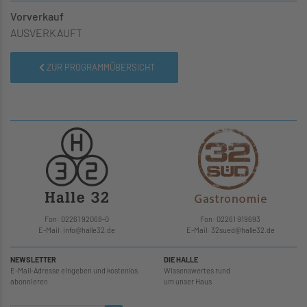
Vorverkauf
AUSVERKAUFT
ZUR PROGRAMMÜBERSICHT
Fon: 02261 92068-0
Fon: 02261 919693
E-Mail: info
@
halle32.de
E-Mail: 32sued
@
halle32.de
NEWSLETTER
DIE HALLE
E-Mail-Adresse eingeben und kostenlos
Wissenswertes rund
abonnieren
um unser Haus