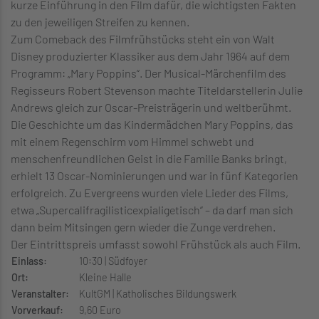
kurze Einführung in den Film dafür, die wichtigsten Fakten
zu den jeweiligen Streifen zu kennen.
Zum Comeback des Filmfrühstücks steht ein von Walt
Disney produzierter Klassiker aus dem Jahr 1964 auf dem
Programm: „Mary Poppins“. Der Musical-Märchenfilm des
Regisseurs Robert Stevenson machte Titeldarstellerin Julie
Andrews gleich zur Oscar-Preisträgerin und weltberühmt.
Die Geschichte um das Kindermädchen Mary Poppins, das
mit einem Regenschirm vom Himmel schwebt und
menschenfreundlichen Geist in die Familie Banks bringt,
erhielt 13 Oscar-Nominierungen und war in fünf Kategorien
erfolgreich. Zu Evergreens wurden viele Lieder des Films,
etwa „Supercalifragilisticexpialigetisch
“ – da darf man sich
dann beim Mitsingen gern wieder die Zunge verdrehen.
Der Eintrittspreis umfasst sowohl Frühstück als auch Film.
Einlass:
10:30 | Südfoyer
Ort:
Kleine Halle
Veranstalter:
KultGM | Katholisches Bildungswerk
Vorverkauf:
9,60 Euro