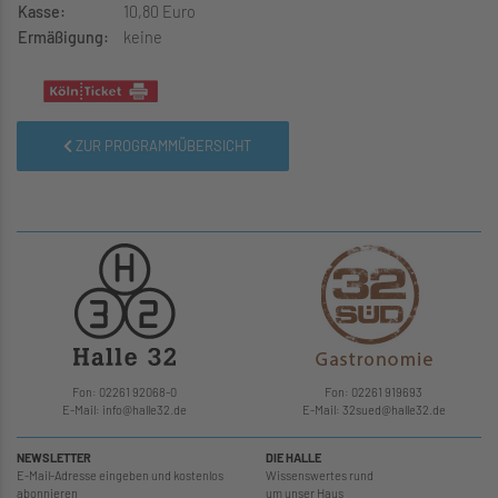
Kasse:
10,80 Euro
Ermäßigung:
keine
ZUR PROGRAMMÜBERSICHT
Fon: 02261 92068-0
Fon: 02261 919693
E-Mail: info
@
halle32.de
E-Mail: 32sued
@
halle32.de
NEWSLETTER
DIE HALLE
E-Mail-Adresse eingeben und kostenlos
Wissenswertes rund
abonnieren
um unser Haus