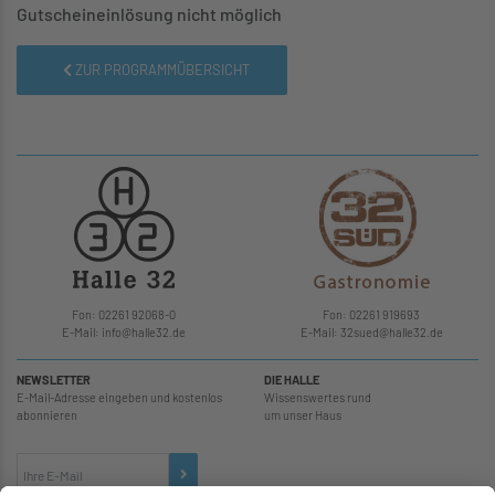
Gutscheineinlösung nicht möglich
ZUR PROGRAMMÜBERSICHT
Fon: 02261 92068-0
Fon: 02261 919693
E-Mail: info
@
halle32.de
E-Mail: 32sued
@
halle32.de
NEWSLETTER
DIE HALLE
E-Mail-Adresse eingeben und kostenlos
Wissenswertes rund
abonnieren
um unser Haus