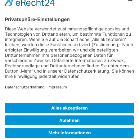
TICKETS
... zu unseren Veranstaltungen:
SOCIAL MEDIA
Besuchen Sie uns auch hier:
WIR SIND MITGLIED
folgender Vereinigungen
Kulturbetrieb der Stadt Gummersbach AöR – Halle 32
Kontakt