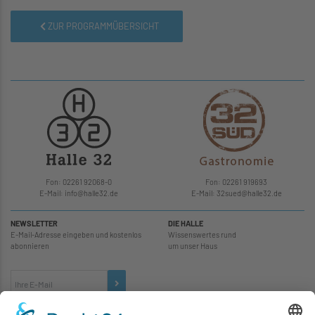
ZUR PROGRAMMÜBERSICHT
Fon: 02261 92068-0
Fon: 02261 919693
E-Mail: info
@
halle32.de
E-Mail: 32sued
@
halle32.de
NEWSLETTER
DIE HALLE
E-Mail-Adresse eingeben und kostenlos
Wissenswertes rund
abonnieren
um unser Haus