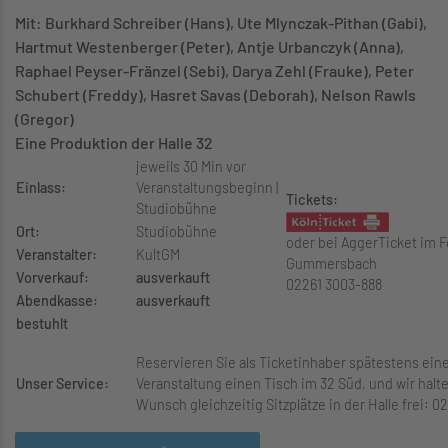
Mit: Burkhard Schreiber (Hans), Ute Mlynczak-Pithan (Gabi),
Hartmut Westenberger (Peter), Antje Urbanczyk (Anna),
Raphael Peyser-Fränzel (Sebi), Darya Zehl (Frauke), Peter
Schubert (Freddy), Hasret Savas (Deborah), Nelson Rawls
(Gregor)
Eine Produktion der Halle 32
jeweils 30 Min vor
Einlass:
Veranstaltungsbeginn |
Tickets:
Studiobühne
Ort:
Studiobühne
oder bei AggerTicket im 
Veranstalter:
KultGM
Gummersbach
Vorverkauf:
ausverkauft
02261 3003-888
Abendkasse:
ausverkauft
bestuhlt
Reservieren Sie als Ticketinhaber spätestens ein
Unser Service:
Veranstaltung einen Tisch im 32 Süd, und wir halt
Wunsch gleichzeitig Sitzplätze in der Halle frei: 0