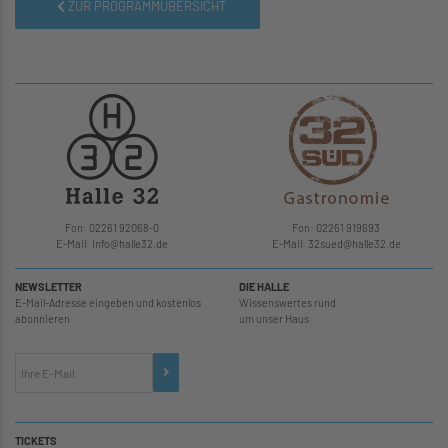
ZUR PROGRAMMÜBERSICHT
Fon: 02261 92068-0
Fon: 02261 919693
E-Mail: info
@
halle32.de
E-Mail: 32sued
@
halle32.de
NEWSLETTER
DIE HALLE
E-Mail-Adresse eingeben und kostenlos
Wissenswertes rund
abonnieren
um unser Haus
TICKETS