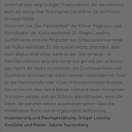
unterhaltsam-abgründigen Theaterabend, der sie vielleicht
auch ein wenig über ihre eigenen familiären Zerwürfnisse
hinwegtröstet.
Inszeniert hat „Das Familienfest” der Kölner Regisseur und
Koordinator der Kulturwerkstatt 32, Gregor Leschig.
Ausführende sind die Mitglieder des Schauspielensembles
der Kulturwerkstatt 32. Sie spielen witzig, charmant, aber
auch abgrundtief böse, wenn es der Text verlangt – in
Familien meinens es ja alle immer nur gut mit den anderen,
das macht die Sache so schlimm! Die Zuschauerinnen und
Zuschauer sind hautnah dabei, nehmen sozusagen mit Platz
an der Familientafel oder sitzen in konzentrischen Kreisen
darum herum. Aber keine Bange, niemand muss mitmachen.
Trotzdem werden sich am Schluss alle mitfreuen, wenn die
lieben Verwandten wieder auseinandergehen: über die
einkehrende Ruhe und eine gelungene Aufführung.
Inszenierung und Raumgestaltung: Gregor Leschig
Kostüme und Maske: Sabine Rautenberg