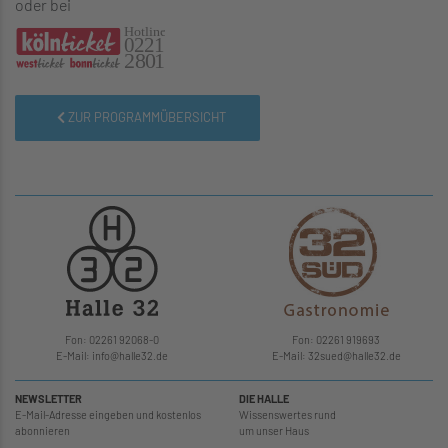
oder bei
ZUR PROGRAMMÜBERSICHT
Fon: 02261 92068-0
Fon: 02261 919693
E-Mail: info
@
halle32.de
E-Mail: 32sued
@
halle32.de
NEWSLETTER
DIE HALLE
E-Mail-Adresse eingeben und kostenlos
Wissenswertes rund
abonnieren
um unser Haus