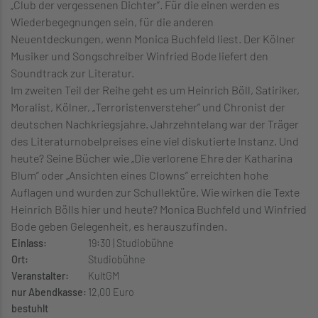
„Club der vergessenen Dichter”. Für die einen werden es
Wiederbegegnungen sein, für die anderen
Neuentdeckungen, wenn Monica Buchfeld liest. Der Kölner
Musiker und Songschreiber Winfried Bode liefert den
Soundtrack zur Literatur.
Im zweiten Teil der Reihe geht es um Heinrich Böll, Satiriker,
Moralist, Kölner, „Terroristenversteher” und Chronist der
deutschen Nachkriegsjahre. Jahrzehntelang war der Träger
des Literaturnobelpreises eine viel diskutierte Instanz. Und
heute? Seine Bücher wie „Die verlorene Ehre der Katharina
Blum” oder „Ansichten eines Clowns” erreichten hohe
Auflagen und wurden zur Schullektüre. Wie wirken die Texte
Heinrich Bölls hier und heute? Monica Buchfeld und Winfried
Bode geben Gelegenheit, es herauszufinden.
Einlass:
19:30 | Studiobühne
Ort:
Studiobühne
Veranstalter:
KultGM
nur Abendkasse:
12,00 Euro
bestuhlt