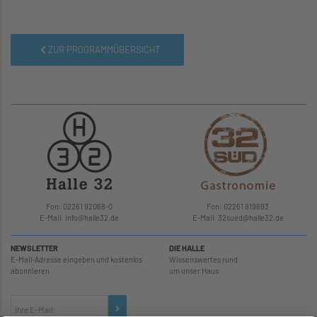
ZUR PROGRAMMÜBERSICHT
Fon: 02261 92068-0
Fon: 02261 919693
E-Mail: info
@
halle32.de
E-Mail: 32sued
@
halle32.de
NEWSLETTER
DIE HALLE
E-Mail-Adresse eingeben und kostenlos
Wissenswertes rund
abonnieren
um unser Haus