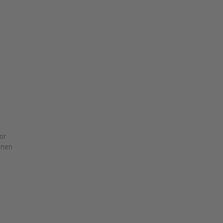
or
hnen