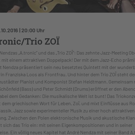
1.10.2016 | 20:00 Uhr
ronic/Trio ZOÏ
Nendzas „A.tronic” und das „Trio ZOÏ”: Das zehnte Jazz-Meeting O
t mit einem attraktiven Doppelpack! Der mit dem Jazz-Echo prämi
t Nendza präsentiert sein neu besetztes Quintett mit der wunder
in Franziska Loos als Frontfrau. Und hinter dem Trio ZOÏ steht de
ustädter Pianist und Komponist Stefan Heidtmann. Gemeinsam 
Schönfeld (Bass) und Peter Schmidt (Drums) eröffnet er den Aben
dabei dem Gedanken: Die musikalische Welt ist bunt! Das Triokonz
t dem griechischen Wort für Leben, Zoï, und mixt Einflüsse aus Ro
lassik, Jazz sowie experimenteller Musik zu einer hoch attraktiven
ng. Zwischen den Polen elektronische Musik und akustische Kla
t sich das Trio ein: mit seinen Eigenkompositionen und in seiner
eise. Ein völlig neues Kapitel hat André Nendza mit seiner Band A.