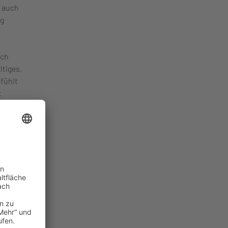
, auch
ng
ich
ltiges,
fühlt
t
wer mit