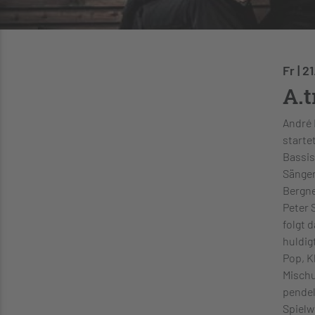
Fr | 2
A.t
André 
starte
Bassis
Sänger
Bergne
Peter 
folgt 
huldig
Pop, K
Mischu
pendel
Spielw