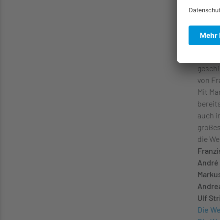
den üb
enden 
lassen
einen 
auf de
geschi
von Fr
Mit Ma
bereit
auch i
großes
die We
Franzi
André 
Marku
Andrea
Ulf Str
Die We