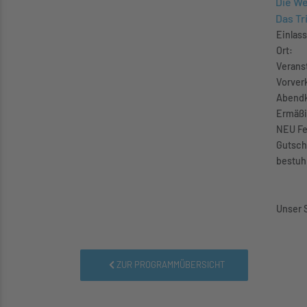
Die We
Das Tri
Einlass
Ort:
Veranst
Vorver
Abendk
Ermäßi
NEU Fes
Gutsch
bestuh
Unser 
ZUR PROGRAMMÜBERSICHT