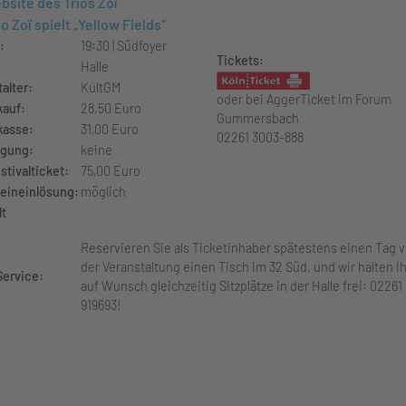
bsite des Trios Zoï
o Zoï spielt „Yellow Fields”
:
19:30 | Südfoyer
Tickets:
Halle
alter:
KultGM
oder bei AggerTicket im Forum
kauf:
28,50 Euro
Gummersbach
asse:
31,00 Euro
02261 3003-888
gung:
keine
tivalticket:
75,00 Euro
eineinlösung:
möglich
lt
Reservieren Sie als Ticketinhaber spätestens einen Tag v
der Veranstaltung einen Tisch im 32 Süd, und wir halten I
Service:
auf Wunsch gleichzeitig Sitzplätze in der Halle frei: 02261
919693!