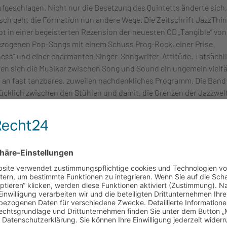
ufgeschlagen. Nicht nur die Besetzung des Quintetts änderte sich
tisch geht die Formation nun andere Wege. Die Zeitschrift JazzThi
bt in einer begeisterten Rezension der neuesten CD „Tangible” von
ezogenen Pop-Songs mit einem Schuss Prog-Rock, einer Prise
ess” und einer charmanten Singer-Songwriter-Attitüde. Tatsächl
len sich die Musiker zwischen Song und Sound ein ungemein vielfä
 an fast tanzbares, zuweilen nachdenkliches Programm. Die Band 
lücklich zwischen den Stühlen und damit, die Grenzen der Jazzwel
tig überschritten zu haben.
Trio Zoï
gentümliche und eigenständige Sound von A.tronic lässt sich sch