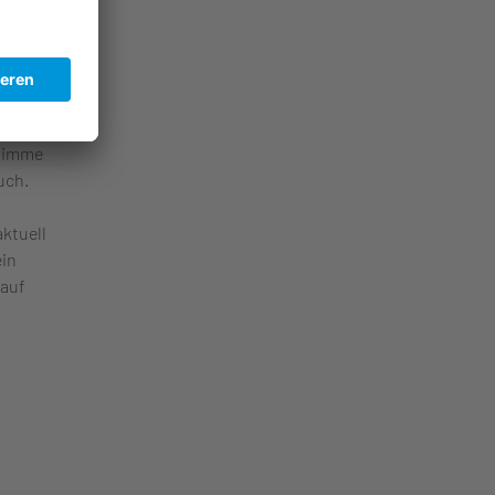
che
Songs
nd
 und
Stimme
uch.
aktuell
ein
 auf