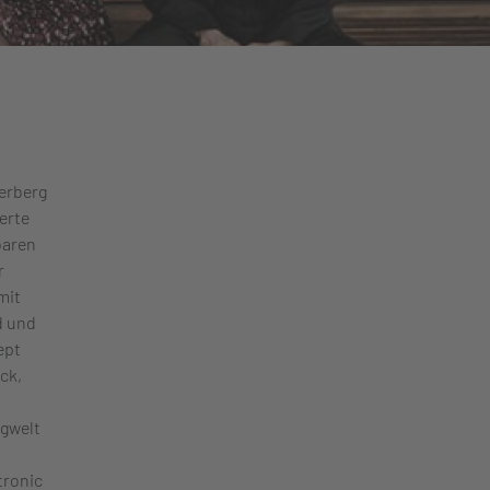
berberg
erte
baren
r
mit
d und
ept
ck,
ngwelt
tronic