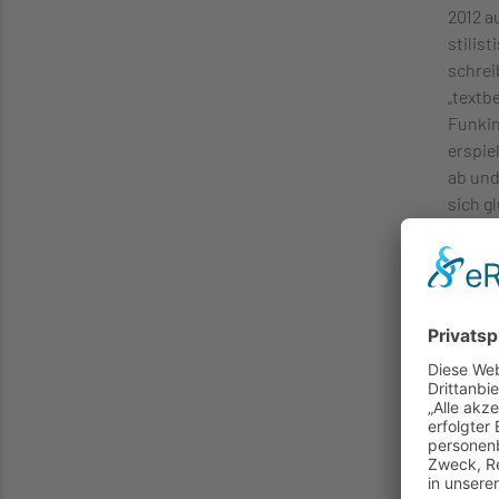
2012 a
stilis
schrei
„textb
Funkin
erspie
ab und
sich g
endgül
Der ei