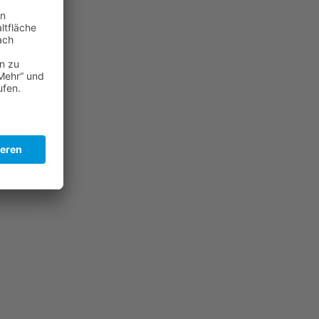
ia
er
zeitig