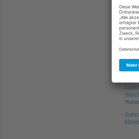
Leiter
Wolken
Kunstu
Abend 
auf de
Ludwig
Bayer-
Solist
Inga-B
Lucie 
Hans-
Michae
Orator
Kölne