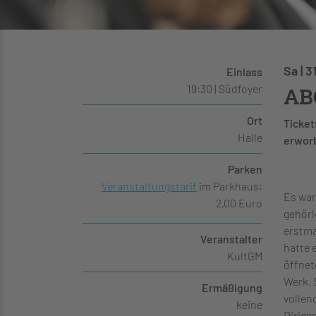
Sa | 3
Einlass
19:30 | Südfoyer
ABG
Ort
Ticket
Halle
erworb
Parken
Veranstaltungstarif
im Parkhaus:
Es war
2,00 Euro
gehörl
erstma
Veranstalter
hatte 
KultGM
öffnet
Werk. 
Ermäßigung
vollen
keine
Dirige