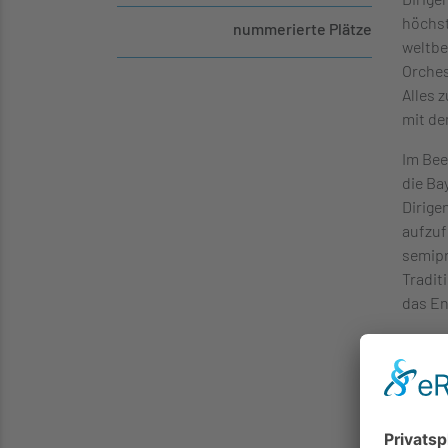
höchst 
nummerierte Plätze
weltbe
Orches
Alles 
mit de
Im Bee
die Ba
Dirige
aufzuf
semipr
Tradit
das En
Als Ei
Bühne:
Georg 
Köln u
Gesamt