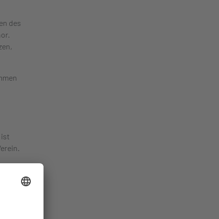
ben des
or.
zen,
ommen
ist
erein.
er
 Hans-
nchor
scher