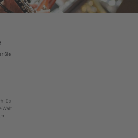
e
r Sie
ch. Es
e Welt
dem