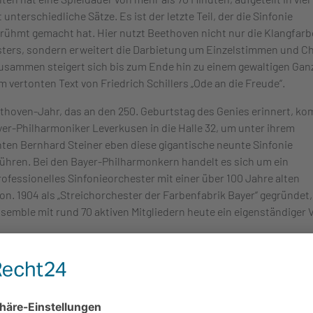
unterschiedliche Sätze. Es ist der letzte Teil, der die Sinfonie
rühmt gemacht hat. Hier nutzt Beethoven nicht nur die Klangfar
ters, sondern erweitert die Darbietung um Einzelstimmen und Ch
zusammen steigert sich bis zum Ende hin zu einem gewaltigen Gan
m vertonten Text von Friedrich Schillers „Ode an die Freude“.
thoven-Jahr, das an den 250. Geburtstag des Genies erinnert, k
yer-Philharmoniker Leverkusen in die Halle 32, um unter ihrem
nten Bernhard Steiner eben diese gigantische neunte Sinfonie
ühren. Bei den Bayer-Philharmonkern handelt es sich um ein
ofessionelles Sinfonieorchester mit einer über 100 Jahre alten
ion. 1904 als „Streichorchester der Farbenfabrik Bayer“ gegründet, 
semble mit rund 70 aktiven Mitgliedern heute ein eigenständiger V
nzelstimmen stehen hervorragende Solistinnen und Solisten auf d
 Sopranistin Inga-Britt Andersson, Altistin Lucie Ceralova, Tenor
Wimmer und Bass Michael Tews. Dazu kommen mit dem Oratorie
nd dem Kölner Männer-Gesang-Verein gleich zwei Chöre. Die
leitung hat Chefdirigent Bernhard Steiner, gleichzeitig Künstleri