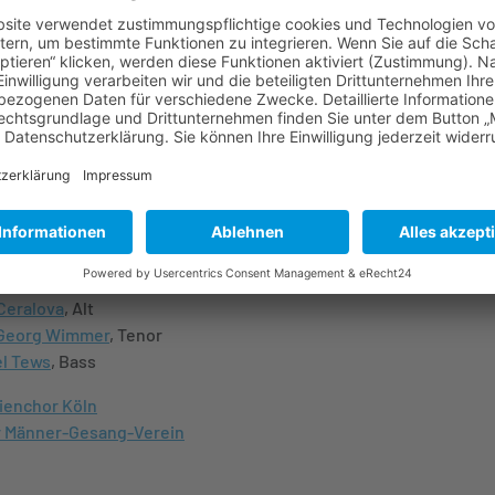
 des Kölner Männer-Gesang-Vereins,
Musikalischer Leiter der Cäcil
burg in Köln
und Gastprofessor für Musiktheater an der
niversität Graz. Es verspricht also nicht nur musikalisch ein groß
zu werden, sondern es dürften selten so viele Ausführende gleich
r Bühne der Halle 32 gestanden haben.
 van Beethoven: Sinfonie Nr. 9 in d-moll, op 125
Philharmoniker
, Leitung:
Bernhard Steiner
en:
ritt Andersson
, Sopran
Ceralova
, Alt
Georg Wimmer
, Tenor
l Tews
, Bass
ienchor Köln
r Männer-Gesang-Verein