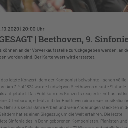
1.10.2020 | 20:00 Uhr
ESAGT | Beethoven, 9. Sinfoni
s können an der Vorverkaufsstelle zurückgegeben werden, an de
en worden sind. Der Kartenwert wird erstattet.
 das letzte Konzert, dem der Komponist beiwohnte – schon völlig
os: Am 7. Mai 1824 wurde Ludwig van Beethovens neunte Sinfonie
ls aufgeführt. Das Publikum des Konzerts reagierte enthusiastis
eine Offenbarung erlebt, mit der Beethoven eine neue musikalisch
e. Mehr als sechs Jahre Arbeit und viele Änderungen steckten in 
Seitdem hat es einen Siegeszug um die Welt erfahren. Die letzte
dete Sinfonie des in Bonn geborenen Komponisten, Pianisten und
nten hat eine Spieldauer von mehr als 70 Minuten, aufgeteilt in vier