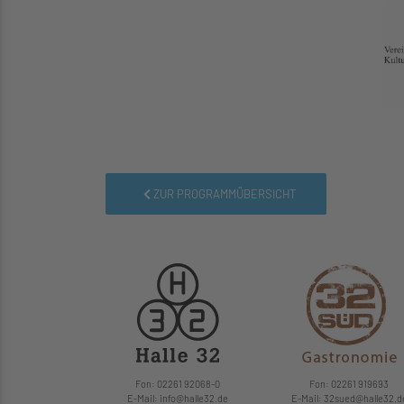
ZUR PROGRAMMÜBERSICHT
Fon: 02261 92068-0
Fon: 02261 919693
E-Mail: info
@
halle32.de
E-Mail: 32sued
@
halle32.d