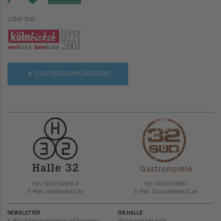
oder bei
ZUR PROGRAMMÜBERSICHT
Fon: 02261 92068-0
Fon: 02261 919693
E-Mail: info
@
halle32.de
E-Mail: 32sued
@
halle32.de
NEWSLETTER
DIE HALLE
E-Mail-Adresse eingeben und kostenlos
Wissenswertes rund